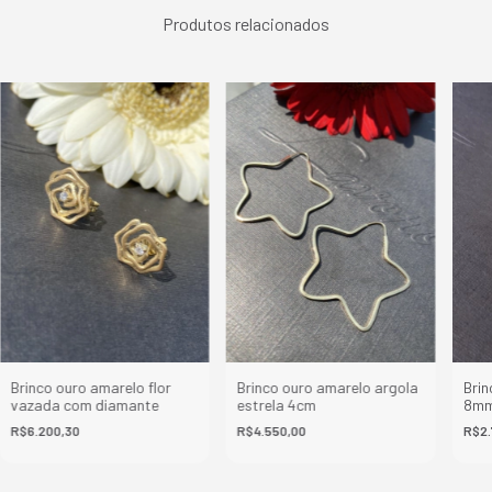
Produtos relacionados
Brinco ouro amarelo flor
Brinco ouro amarelo argola
Brin
vazada com diamante
estrela 4cm
8m
R$6.200,30
R$4.550,00
R$2.