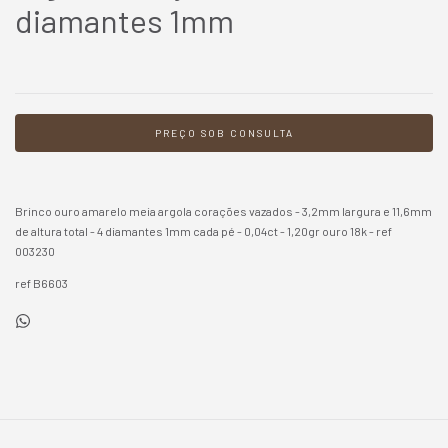
diamantes 1mm
Brinco ouro amarelo meia argola corações vazados - 3,2mm largura e 11,6mm
de altura total - 4 diamantes 1mm cada pé - 0,04ct - 1,20gr ouro 18k - ref
003230
ref B6603