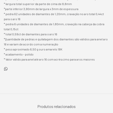
* largura total superior da parte de cima de 8,8mm
*parte inferior 3,90mm de largura x 3mm de espessura
* pedra 62 unidades de diamantes de 1,20mm, cravação no aro total 0,44ct
para o aro 16
* pedra 6 unidades de diamantes de 1,80mm, cravação na cabeça da cobra
total 0,15ct
* total 0,59ct de diamantes para o aro 16
*Quantidade de pedras e quilatagem dos diamantes são válidos para anel aro
16 e variam de acordo com a numeração
* peso aproximado 6,50 g ouro amarelo 18K
* acabamento - polido
* Valor válido para anel até aro 16 com acréscimo para aros maiores
Produtos relacionados