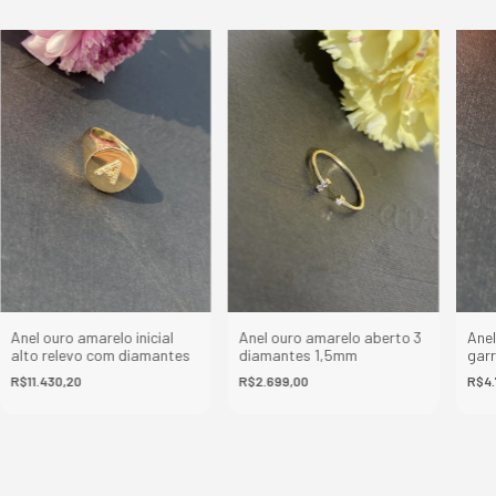
Anel ouro amarelo inicial
Anel ouro amarelo aberto 3
Anel
alto relevo com diamantes
diamantes 1,5mm
gar
R$11.430,20
R$2.699,00
R$4.