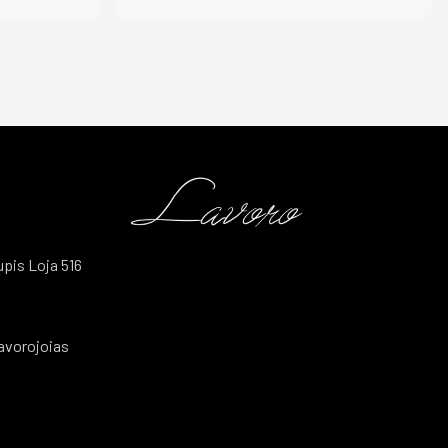
upis Loja 516
avorojoias