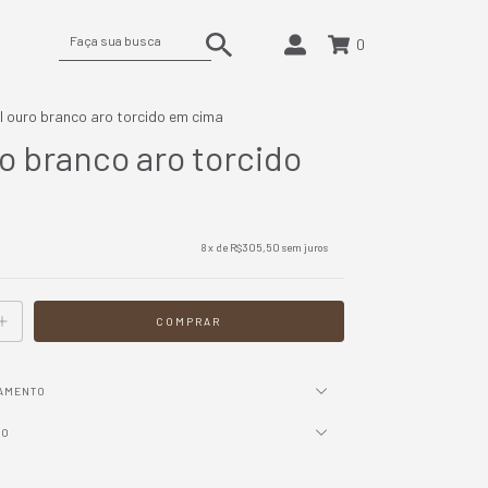
0
l ouro branco aro torcido em cima
o branco aro torcido
a
8
x de
R$305,50
sem juros
GAMENTO
IO