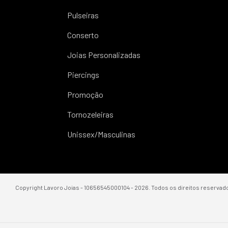
Pulseiras
Conserto
Joias Personalizadas
Piercings
Promoção
Tornozeleiras
Unissex/Masculinas
Copyright Lavoro Joias - 10656545000104 - 2026. Todos os direitos reservad