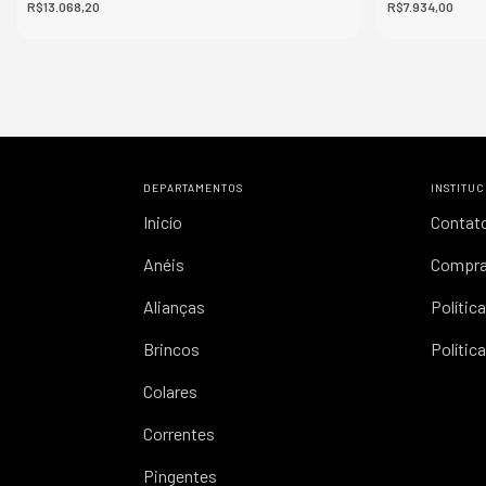
R$13.068,20
R$7.934,00
DEPARTAMENTOS
INSTITU
Inicío
Contat
Anéis
Compra
Alianças
Polític
Brincos
Polític
Colares
Correntes
Pingentes