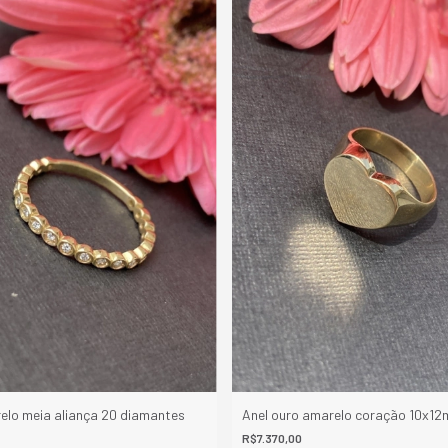
elo meia aliança 20 diamantes
Anel ouro amarelo coração 10x1
R$7.370,00