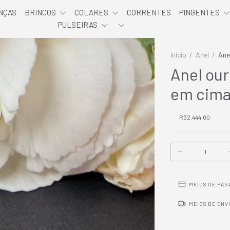
NÇAS
BRINCOS
COLARES
CORRENTES
PINGENTES
PULSEIRAS
Início
/
Anel
/
Ane
Anel our
em cim
R$2.444,00
MEIOS DE PA
MEIOS DE ENV