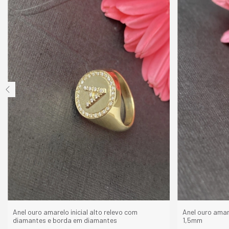
Anel ouro amarelo inicial alto relevo com
Anel ouro amar
diamantes e borda em diamantes
1,5mm