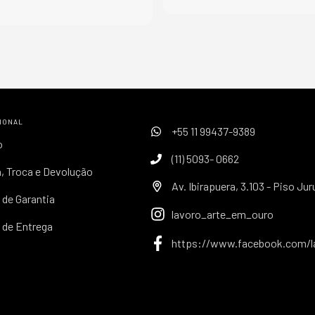
CIONAL
+55 11 99437-9389
o
(11) 5093- 0662
, Troca e Devolução
Av. Ibirapuera, 3.103 - Piso Jur
a de Garantia
lavoro_arte_em_ouro
a de Entrega
https://www.facebook.com/l