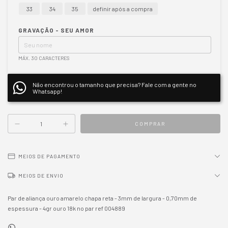
33
34
35
definir após a compra
GRAVAÇÃO - SEU AMOR
MÁX. 30 CARACTERES
Não encontrou o tamanho que precisa? Fale com a gente no
Whatsapp!
MEIOS DE PAGAMENTO
MEIOS DE ENVIO
Par de aliança ouro amarelo chapa reta - 3mm de largura - 0,70mm de
espessura - 4gr ouro 18k no par ref 004889