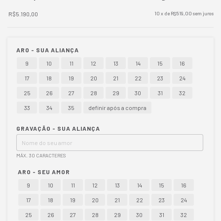
R$5.190,00
10
x de
R$519,00
sem juros
ARO - SUA ALIANÇA
9
10
11
12
13
14
15
16
17
18
19
20
21
22
23
24
25
26
27
28
29
30
31
32
33
34
35
definir após a compra
GRAVAÇÃO - SUA ALIANÇA
MÁX. 30 CARACTERES
ARO - SEU AMOR
9
10
11
12
13
14
15
16
17
18
19
20
21
22
23
24
25
26
27
28
29
30
31
32